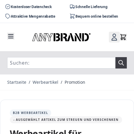
Kostenloser Datencheck
Schnelle Lieferung
Attraktive Mengenrabatte
Bequem online bestellen
Zum Inhalt springen
Startseite
/
Werbeartikel
/
Promotion
B2B WERBEARTIKEL
- AUSGEWÄHLT ARTIKEL ZUM STREUEN UND VERSCHENKEN
Werbeartikel für