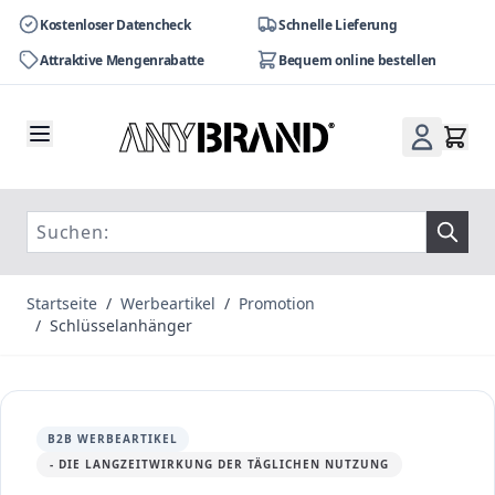
Kostenloser Datencheck
Schnelle Lieferung
Attraktive Mengenrabatte
Bequem online bestellen
Zum Inhalt springen
Startseite
/
Werbeartikel
/
Promotion
/
Schlüsselanhänger
B2B WERBEARTIKEL
- DIE LANGZEITWIRKUNG DER TÄGLICHEN NUTZUNG