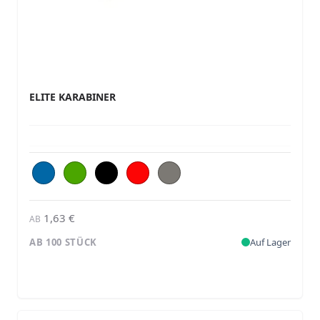
ELITE KARABINER
1,63 €
AB
AB 100 STÜCK
Auf Lager