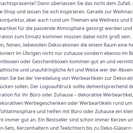
achtspräsente? Dann überlassen Sie das nicht dem Zufall
e-Shop und lassen Sie sich inspirieren. Gerade zur Weihna
onjunktur, aber auch rund um Themen wie Wellness und E
artikel für die passende Atmosphäre gesorgt werden und z
ation zum Einsatz kommen müssen dabei nicht groß sein. Im
en, feinen, liebevollen Dekorationen die einem Raum eine h
ioniert im Übrigen nicht nur zuhause sondern ebenso im
B
entboxen oder Geschenkboxen kommen gut an und vermitt
thische und unaufdringliche Art und Weise wer der Absen
ten Sie bei der Veredelung von Werbeartikeln zur Dekorat
cken sollen. Der Logoaufdruck sollte dementsprechend d
ation für ihr Büro oder Zuhause – dekorative Werbeartik
ekorativen Werbegeschenken oder Werbeartikeln rund um
ühlatmosphäre und helfen mit Büro oder Zuhause ein klein
 immer gut an. Ein Bestseller sind schon immer Kerzen u
n-Sets, Kerzenhaltern und Teelichtern bis zu Deko-Gläsern