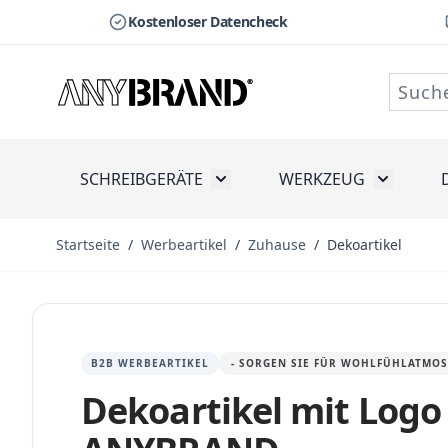
Kostenloser Datencheck
Zum Inhalt springen
SCHREIBGERÄTE
WERKZEUG
Toggle submenu for Schreibge
Toggle s
Startseite
/
Werbeartikel
/
Zuhause
/
Dekoartikel
B2B WERBEARTIKEL
- SORGEN SIE FÜR WOHLFÜHLATMO
Dekoartikel mit Logo