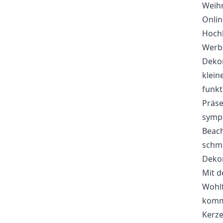
Weihn
Onlin
Hochk
Werbe
Dekor
klein
funkt
Präs
sympa
Beach
schmü
Dekor
Mit d
Wohlf
kommt
Kerze