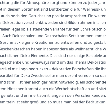
chtung die für Atmosphäre sorgt und können zu jeder Jahr
bt in diesem Sortiment sind Duftkerzen die für Wellness-
 auch noch den Geruchssinn positiv ansprechen. Ein weite
ls Dekoration verschenkt werden sind Bilderrahmen in all
ialien, egal ob als stehende Variante für den Schreibtisc
 Auch Dekoschalen und Dekoschalen-Sets kommen immer gut
Geschmack eigene Kreationen zu entwerfen und zu gesta
eschenktaschen haben insbesondere als weihnachtliche Va
achtlichen Deko-Elemente. Dies sind nur einige Beispiele a
geschenke und Giveaways rund um das Thema Dekoration u
rtikel mit Logo bedrucken – dekorative Botschaften die ihr 
artikel für Deko Zwecke sollte man dezent veredeln so das
und schrill ist hier auch gar nicht notwendig, ein schöner d
em Hinsehen kommt auch die Werbebotschaft an und sitzt 
 genutzt und erinnert somit lange an den Verschenkenden. 
mitteln ist sehr groß und so muss man bei der Bedruckun