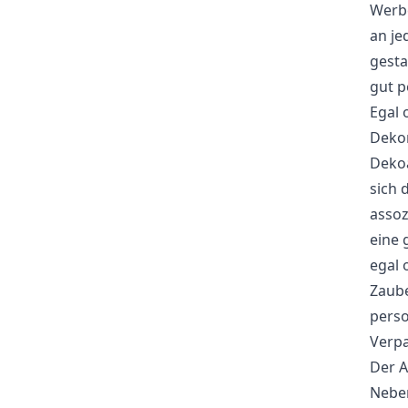
Werbe
an je
gesta
gut p
Egal 
Deko
Dekoa
sich 
assoz
eine 
egal 
Zaube
perso
Verpa
Der A
Neben