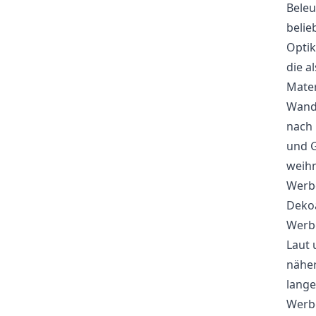
Beleu
belie
Optik
die a
Mater
Wand.
nach 
und G
weihn
Werbe
Dekoa
Werbe
Laut 
näher
lange
Werbe