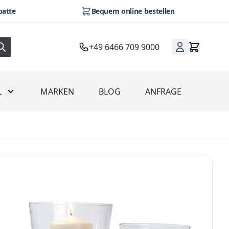
batte
Bequem online bestellen
+49 6466 709 9000
L
MARKEN
BLOG
ANFRAGE
omotion
Toggle submenu for Werbeartikel