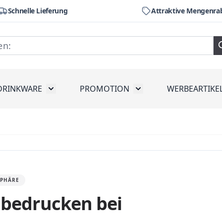
Schnelle Lieferung
Attraktive Mengenra
DRINKWARE
PROMOTION
WERBEARTIKE
räte
ubmenu for Werkzeug
Toggle submenu for Drinkware
Toggle submenu for Pr
SPHÄRE
 bedrucken bei