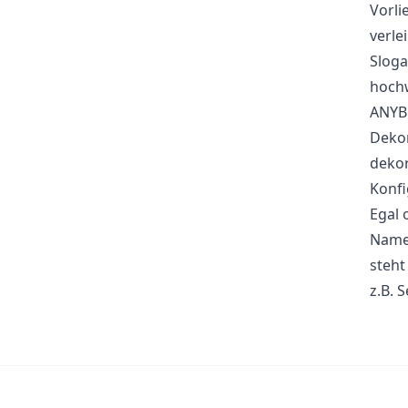
Vorli
verle
Sloga
hochw
ANYBR
Dekor
dekor
Konfi
Egal 
Name 
steht
z.B. 