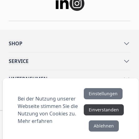
SHOP
SERVICE
UNTERNEHMEN
Einstellungen
INFORMATIONEN
Bei der Nutzung unserer
Webseite stimmen Sie die
Einverstanden
Nutzung von Cookies zu.
© 2016 ANYBRAND.de. All Rights Reserved. Alle
Mehr erfahren
Preisangaben sind Nettopreise zzgl. MwSt. und Versand.
Ablehnen
Kein Privatverkauf. Unser Angebot richtet sich
ausschließlich an Unternehmen, Gewerbetreibende und