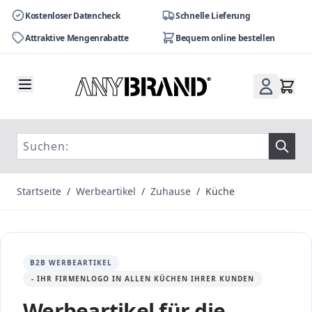
Kostenloser Datencheck
Schnelle Lieferung
Attraktive Mengenrabatte
Bequem online bestellen
Zum Inhalt springen
Startseite
/
Werbeartikel
/
Zuhause
/
Küche
B2B WERBEARTIKEL
- IHR FIRMENLOGO IN ALLEN KÜCHEN IHRER KUNDEN
Werbeartikel für die