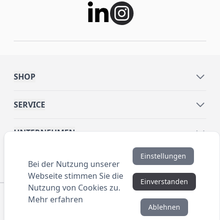
SHOP
SERVICE
UNTERNEHMEN
Einstellungen
INFORMATIONEN
Bei der Nutzung unserer
Webseite stimmen Sie die
Einverstanden
Nutzung von Cookies zu.
© 2016 ANYBRAND.de. All Rights Reserved. Alle
Mehr erfahren
Preisangaben sind Nettopreise zzgl. MwSt. und Versand.
Ablehnen
Kein Privatverkauf. Unser Angebot richtet sich