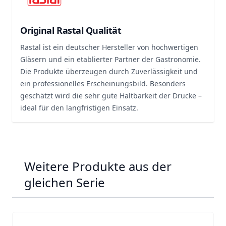
Original Rastal Qualität
Rastal ist ein deutscher Hersteller von hochwertigen
Gläsern und ein etablierter Partner der Gastronomie.
Die Produkte überzeugen durch Zuverlässigkeit und
ein professionelles Erscheinungsbild. Besonders
geschätzt wird die sehr gute Haltbarkeit der Drucke –
ideal für den langfristigen Einsatz.
Weitere Produkte aus der
gleichen Serie
Navigating through the elements of the carousel is possib
Press to skip carousel
Press to go to carousel navigation