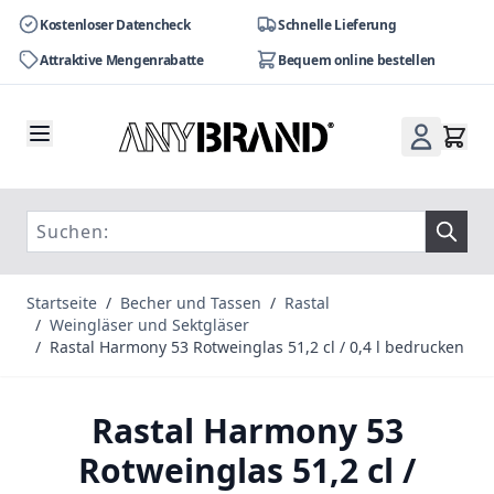
Kostenloser Datencheck
Schnelle Lieferung
Attraktive Mengenrabatte
Bequem online bestellen
Zum Inhalt springen
Startseite
/
Becher und Tassen
/
Rastal
/
Weingläser und Sektgläser
/
Rastal Harmony 53 Rotweinglas 51,2 cl / 0,4 l bedrucken
Rastal Harmony 53
Rotweinglas 51,2 cl /