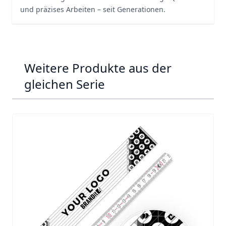
und präzises Arbeiten – seit Generationen.
Weitere Produkte aus der
gleichen Serie
Navigating through the elements of the carousel is possib
Press to skip carousel
Press to go to carousel navigation