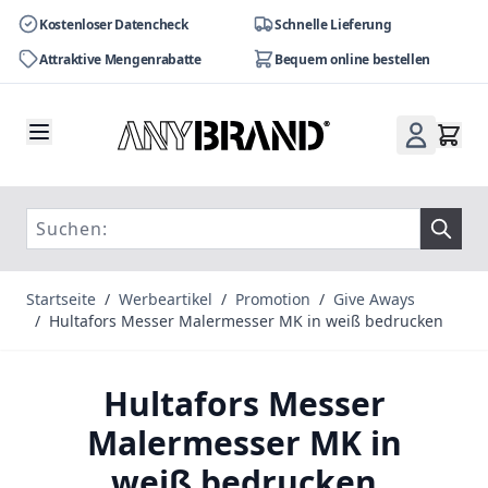
Kostenloser Datencheck
Schnelle Lieferung
Attraktive Mengenrabatte
Bequem online bestellen
Zum Inhalt springen
Startseite
/
Werbeartikel
/
Promotion
/
Give Aways
/
Hultafors Messer Malermesser MK in weiß bedrucken
Hultafors Messer
Malermesser MK in
weiß bedrucken