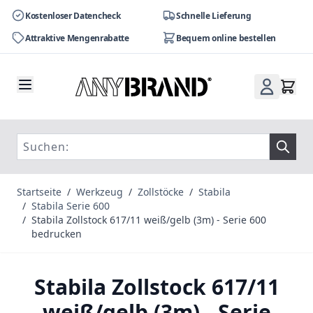
Kostenloser Datencheck
Schnelle Lieferung
Attraktive Mengenrabatte
Bequem online bestellen
Zum Inhalt springen
Startseite
/
Werkzeug
/
Zollstöcke
/
Stabila
/
Stabila Serie 600
/
Stabila Zollstock 617/11 weiß/gelb (3m) - Serie 600
bedrucken
Stabila Zollstock 617/11
weiß/gelb (3m) - Serie