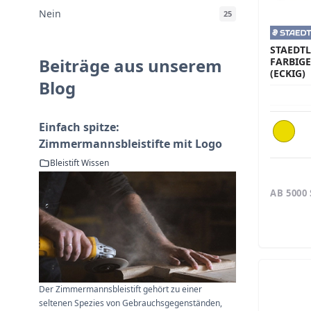
Nein
25
STAEDTL
Beiträge aus unserem
FARBIG
(ECKIG)
Blog
Einfach spitze:
Zimmermannsbleistifte mit Logo
Bleistift Wissen
AB 5000
Der Zimmermannsbleistift gehört zu einer
seltenen Spezies von Gebrauchsgegenständen,