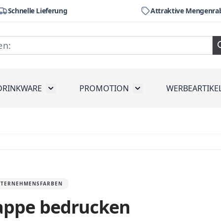
Schnelle Lieferung
Attraktive Mengenra
DRINKWARE
PROMOTION
WERBEARTIKE
räte
ubmenu for Werkzeug
Toggle submenu for Drinkware
Toggle submenu for Pr
UNTERNEHMENSFARBEN
kappe bedrucken