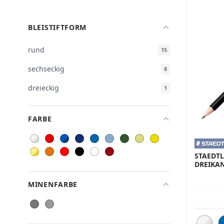
BLEISTIFTFORM
rund
15
sechseckig
8
dreieckig
1
FARBE
STAEDTL
DREIKA
MINENFARBE