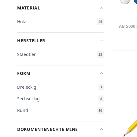
MATERIAL
Holz
25
AB 5000
HERSTELLER
Staedtler
25
FORM
Dreieckig
1
Sechseckig
8
Rund
16
DOKUMENTENECHTE MINE