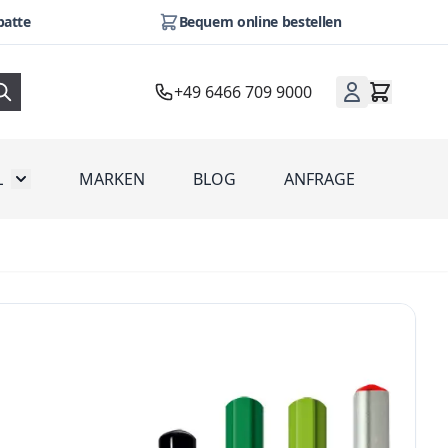
batte
Bequem online bestellen
+49 6466 709 9000
L
MARKEN
BLOG
ANFRAGE
omotion
Toggle submenu for Werbeartikel