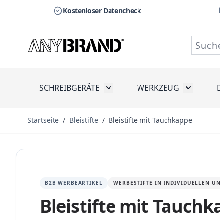
Kostenloser Datencheck
Zum Inhalt springen
SCHREIBGERÄTE
WERKZEUG
Toggle submenu for Schreibge
Toggle s
Startseite
/
Bleistifte
/
Bleistifte mit Tauchkappe
B2B WERBEARTIKEL
WERBESTIFTE IN INDIVIDUELLEN 
Bleistifte mit Tauch