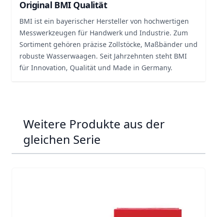
Original BMI Qualität
BMI ist ein bayerischer Hersteller von hochwertigen
Messwerkzeugen für Handwerk und Industrie. Zum
Sortiment gehören präzise Zollstöcke, Maßbänder und
robuste Wasserwaagen. Seit Jahrzehnten steht BMI
für Innovation, Qualität und Made in Germany.
Weitere Produkte aus der
gleichen Serie
Navigating through the elements of the carousel is possib
Press to skip carousel