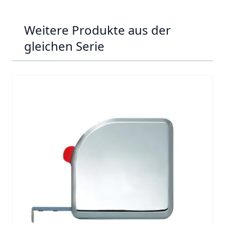
Weitere Produkte aus der
gleichen Serie
Navigating through the elements of the carousel is possib
Press to skip carousel