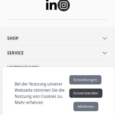
SHOP
SERVICE
UNTERNEHMEN
Einstellungen
INFORMATIONEN
Bei der Nutzung unserer
Webseite stimmen Sie die
Einverstanden
Nutzung von Cookies zu.
© 2016 ANYBRAND.de. All Rights Reserved. Alle
Mehr erfahren
Preisangaben sind Nettopreise zzgl. MwSt. und Versand.
Ablehnen
Kein Privatverkauf. Unser Angebot richtet sich