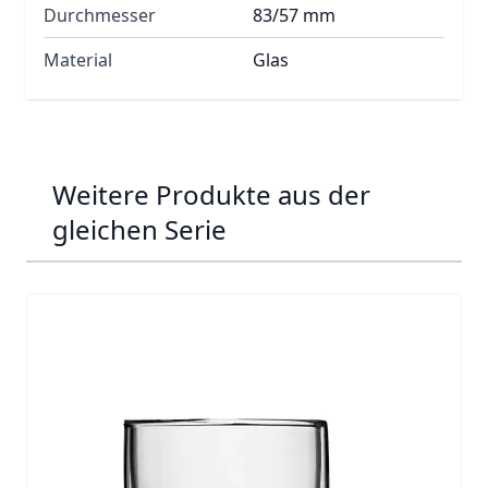
Durchmesser
83/57 mm
Material
Glas
Weitere Produkte aus der
gleichen Serie
Navigating through the elements of the carousel is possib
Press to skip carousel
Press to go to carousel navigation