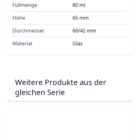
Füllmenge
80 ml
Höhe
65 mm
Durchmesser
60/42 mm
Material
Glas
Weitere Produkte aus der
gleichen Serie
Navigating through the elements of the carousel is possib
Press to skip carousel
Press to go to carousel navigation