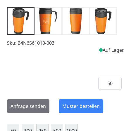
Sku: B4N6561010-003
Auf Lager
Menge
Anfrage senden
Muster bestellen
50
100
250
500
1000