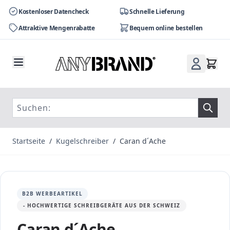
Kostenloser Datencheck
Schnelle Lieferung
Attraktive Mengenrabatte
Bequem online bestellen
Zum Inhalt springen
Startseite
/
Kugelschreiber
/
Caran d´Ache
B2B WERBEARTIKEL
- HOCHWERTIGE SCHREIBGERÄTE AUS DER SCHWEIZ
Caran d´Ache