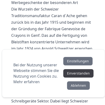
Werbegeschenke der besonderen Art
Die Wurzeln der Schweizer
Traditionsmanufaktur Caran d´Ache gehen
zurück bis in das Jahr 1915 und beginnen mit
der Gründung der Fabrique Genevoise de
Crayons in Genf. Das auf die Fertigung von
Bleistiften konzentrierte Unternehmen wird
im Jahr 1924 von Arnold Schweitzer erworben.
Schweitzer selbst ein Bewunderer des
Einstellungen
französischen Künstlers Emmanuel Poiré
Bei der Nutzung unserer
nutzt dessen Künstlername Caran d´Ache für
Webseite stimmen Sie die
Einverstanden
die Umfirmierung. Die als Hommage an Poiré
Nutzung von Cookies zu.
gedachte Unternehmensbezeichnung ist die
Mehr erfahren
Ablehnen
Geburtsstunde einer der ganz
außergewöhnlichen Luxus Marken im
Schreibgeräte Sektor. Dabei liegt Schweizer