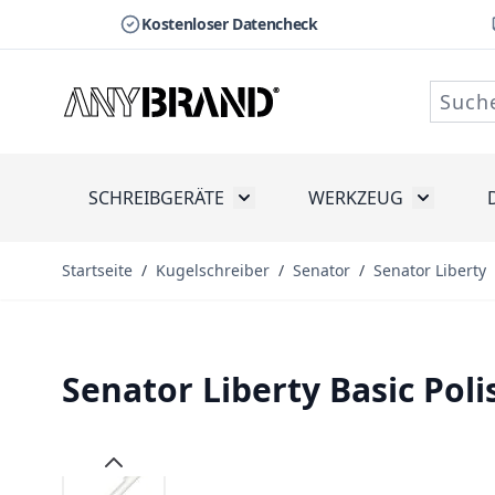
Kostenloser Datencheck
Zum Inhalt springen
SCHREIBGERÄTE
WERKZEUG
Toggle submenu for Schreibge
Toggle s
Startseite
/
Kugelschreiber
/
Senator
/
Senator Liberty
Senator Liberty Basic Po