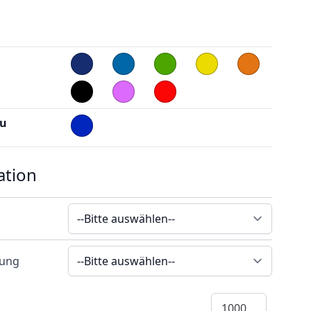
au
ation
rung
Menge