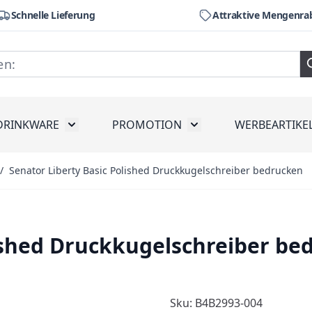
Schnelle Lieferung
Attraktive Mengenra
DRINKWARE
PROMOTION
WERBEARTIKE
räte
ubmenu for Werkzeug
Toggle submenu for Drinkware
Toggle submenu for Pr
/
Senator Liberty Basic Polished Druckkugelschreiber bedrucken
lished Druckkugelschreiber be
Sku: B4B2993-004