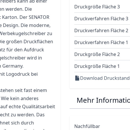
reibers kann ab einer
Druckgröße Fläche 3
n werden. Die
ng: Karton. Der SENATOR
Druckverfahren Fläche 3
se Design. Die moderne,
Druckverfahren Fläche 2
Werbekugelschreiber
zu
Die großen Druckflächen
Druckverfahren Fläche 1
tz für den Aufdruck
Druckgröße Fläche 2
elschreiber wird in
in Germany.
Druckgröße Fläche 1
mit Logodruck bei
Download Druckstand
ehen seit fast einem
 Wie kein anderes
Mehr Informati
uf echte Qualitätsarbeit
echt zu werden. Das
hnet sich durch
Nachfüllbar