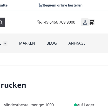
batte
Bequem online bestellen
+49 6466 709 9000
L
MARKEN
BLOG
ANFRAGE
omotion
Toggle submenu for Werbeartikel
drucken
Mindestbestellmenge: 1000
Auf Lager