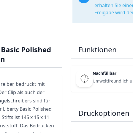
erhalten Sie ein
Freigabe wird de
 Basic Polished
Funktionen
en
Nachfüllbar
Umweltfreundlich u
reiber, bedruckt mit
Der Clip als auch der
ugelschreibers sind für
 Liberty Basic Polished
Druckoptionen
tifts ist 145 x 15 x 11
unststoff. Das Bedrucken