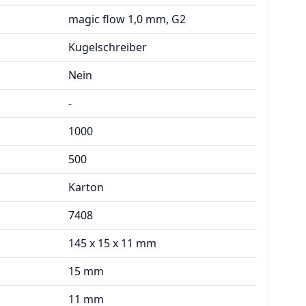
magic flow 1,0 mm, G2
Kugelschreiber
Nein
-
1000
500
Karton
7408
145 x 15 x 11 mm
15 mm
11 mm