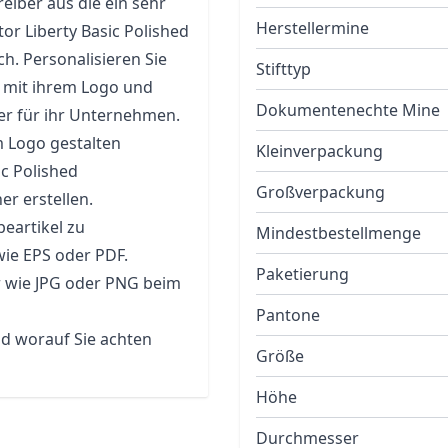
eiber aus die ein sehr
Herstellermine
or Liberty Basic Polished
h. Personalisieren Sie
Stifttyp
e mit ihrem Logo und
Dokumentenechte Mine
er für ihr Unternehmen.
m Logo gestalten
Kleinverpackung
c Polished
Großverpackung
r erstellen.
eartikel zu
Mindestbestellmenge
wie EPS oder PDF.
Paketierung
r wie JPG oder PNG beim
Pantone
nd worauf Sie achten
Größe
Höhe
Durchmesser