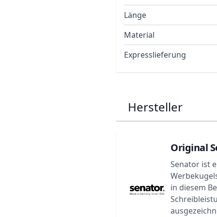
Länge
Material
Expresslieferung
Hersteller
Original S
Senator ist 
Werbekugels
in diesem B
Schreibleist
ausgezeichne