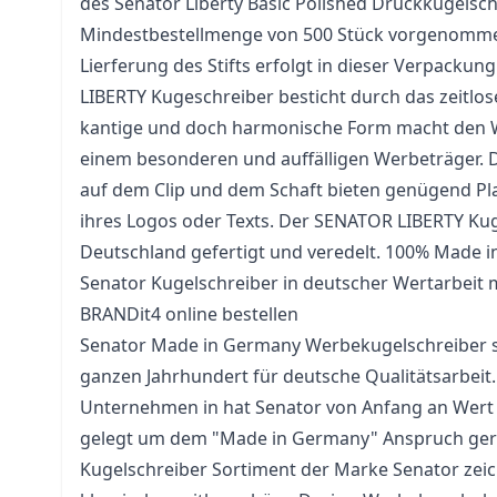
des Senator Liberty Basic Polished Druckkugelsch
Mindestbestellmenge von 500 Stück vorgenomme
Lierferung des Stifts erfolgt in dieser Verpacku
LIBERTY Kugeschreiber besticht durch das zeitlo
kantige und doch harmonische Form macht den
einem besonderen und auffälligen Werbeträger. 
auf dem Clip und dem Schaft bieten genügend Pla
ihres Logos oder Texts. Der SENATOR LIBERTY Kug
Deutschland gefertigt und veredelt. 100% Made 
Senator Kugelschreiber in deutscher Wertarbeit 
BRANDit4 online bestellen
Senator Made in Germany Werbekugelschreiber st
ganzen Jahrhundert für deutsche Qualitätsarbeit.
Unternehmen in hat Senator von Anfang an Wert a
gelegt um dem "Made in Germany" Anspruch ger
Kugelschreiber Sortiment der Marke Senator zeic