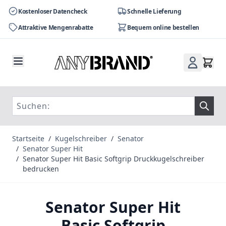
Kostenloser Datencheck
Schnelle Lieferung
Attraktive Mengenrabatte
Bequem online bestellen
Zum Inhalt springen
Startseite
/
Kugelschreiber
/
Senator
/
Senator Super Hit
/
Senator Super Hit Basic Softgrip Druckkugelschreiber
bedrucken
Senator Super Hit
Basic Softgrip