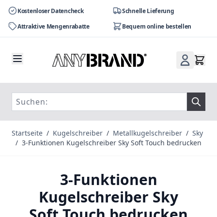
Kostenloser Datencheck
Schnelle Lieferung
Attraktive Mengenrabatte
Bequem online bestellen
Zum Inhalt springen
Startseite
/
Kugelschreiber
/
Metallkugelschreiber
/
Sky
/
3-Funktionen Kugelschreiber Sky Soft Touch bedrucken
3-Funktionen
Kugelschreiber Sky
Soft Touch bedrucken