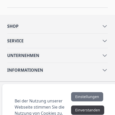
SHOP
SERVICE
UNTERNEHMEN
INFORMATIONEN
© 2016 ANYBRAND.de. All Rights Reserved. Alle
Preisangaben sind Nettopreise zzgl. MwSt. und Versand.
Einstellungen
Kein Privatverkauf. Unser Angebot richtet sich
Bei der Nutzung unserer
ausschließlich an Unternehmen, Gewerbetreibende und
Webseite stimmen Sie die
Freiberufler.
Einverstanden
Nutzung von Cookies zu.