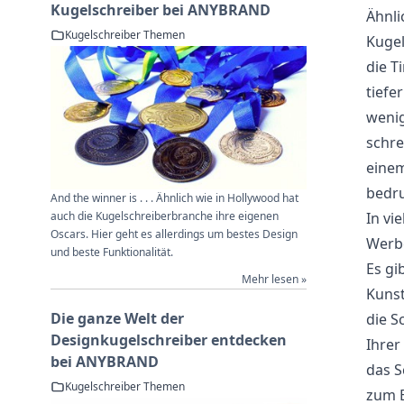
Kugelschreiber bei ANYBRAND
Ähnli
Kugelschreiber Themen
Kugel
die T
tiefe
wenig
schre
einem
bedru
And the winner is . . . Ähnlich wie in Hollywood hat
In vi
auch die Kugelschreiberbranche ihre eigenen
Oscars. Hier geht es allerdings um bestes Design
Werb
und beste Funktionalität.
Es gi
Mehr lesen »
Kunst
Die ganze Welt der
die S
Designkugelschreiber entdecken
Ihrer
bei ANYBRAND
das S
Kugelschreiber Themen
zum E