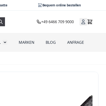
batte
Bequem online bestellen
+49 6466 709 9000
L
MARKEN
BLOG
ANFRAGE
omotion
Toggle submenu for Werbeartikel