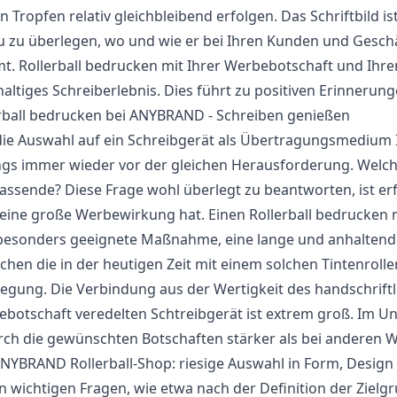
en Tropfen relativ gleichbleibend erfolgen. Das Schriftbild is
 zu überlegen, wo und wie er bei Ihren Kunden und Gesch
. Rollerball bedrucken mit Ihrer Werbebotschaft und Ihre
altiges Schreiberlebnis. Dies führt zu positiven Erinneru
rball bedrucken bei ANYBRAND - Schreiben genießen
 die Auswahl auf ein Schreibgerät als Übertragungsmedium 
gs immer wieder vor der gleichen Herausforderung. Welche
assende? Diese Frage wohl überlegt zu beantworten, ist er
eine große Werbewirkung hat. Einen Rollerball bedrucken 
besonders geeignete Maßnahme, eine lange und anhaltend
hen die in der heutigen Zeit mit einem solchen Tintenroller
egung. Die Verbindung aus der Wertigkeit des handschrift
botschaft veredelten Schtreibgerät ist extrem groß. Im U
ch die gewünschten Botschaften stärker als bei anderen W
NYBRAND Rollerball-Shop: riesige Auswahl in Form, Design
 wichtigen Fragen, wie etwa nach der Definition der Zielgr