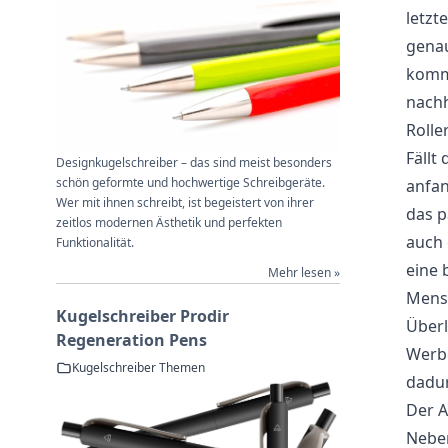
letzt
genau
kommt
nachh
Rolle
Fällt
Designkugelschreiber – das sind meist besonders
schön geformte und hochwertige Schreibgeräte.
anfan
Wer mit ihnen schreibt, ist begeistert von ihrer
das p
zeitlos modernen Ästhetik und perfekten
auch 
Funktionalität.
eine 
Mehr lesen »
Mensc
Kugelschreiber Prodir
Überl
Regeneration Pens
Werbe
Kugelschreiber Themen
dadur
Der A
Neben