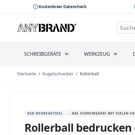
Kostenloser Datencheck
Zum Inhalt springen
SCHREIBGERÄTE
WERKZEUG
Toggle submenu for Schreibge
Toggle s
Startseite
/
Kugelschreiber
/
Rollerball
B2B WERBEARTIKEL
- DAS SCHREIBGERÄT MIT VIELEN V
Rollerball bedrucken 