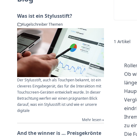
Was ist ein Stylusstift?
Kugelschreiber Themen
1
Artikel
Rolle
Ob wi
Der Stylusstift, auch als Touchpen bekannt, ist ein
länge
cleveres Eingabegerät, das für die Interaktion mit
Haupt
Touchscreen-Geräten entwickelt wurde. In dieser
Betrachtung werfen wir einen prägnanten Blick
Vergl
darauf, was ein Stylusstift ist und wie er unsere
eindr
digitale
Ihrem
Mehr lesen »
zu ei
And the winner is … Preisgekrönte
Die F