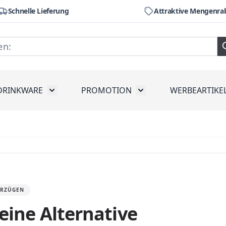
Schnelle Lieferung
Attraktive Mengenra
DRINKWARE
PROMOTION
WERBEARTIKE
räte
ubmenu for Werkzeug
Toggle submenu for Drinkware
Toggle submenu for Pr
ORZÜGEN
eine Alternative