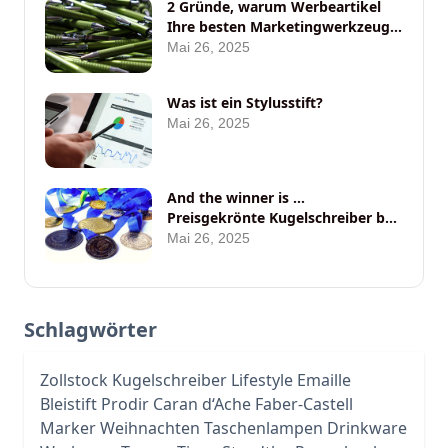
2 Gründe, warum Werbeartikel
Ihre besten Marketingwerkzeuge
auf Messen sein sollten
Mai 26, 2025
Was ist ein Stylusstift?
Mai 26, 2025
And the winner is …
Preisgekrönte Kugelschreiber bei
ANYBRAND
Mai 26, 2025
Schlagwörter
Zollstock
Kugelschreiber
Lifestyle
Emaille
Bleistift
Prodir
Caran d‘Ache
Faber-Castell
Marker
Weihnachten
Taschenlampen
Drinkware