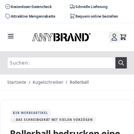
Kostenloser Datencheck
Schnelle Lieferung
Attraktive Mengenrabatte
Bequem online bestellen
Zum Inhalt springen
Startseite
/
Kugelschreiber
/
Rollerball
B2B WERBEARTIKEL
- DAS SCHREIBGERÄT MIT VIELEN VORZÜGEN
Rollerball bedrucken eine