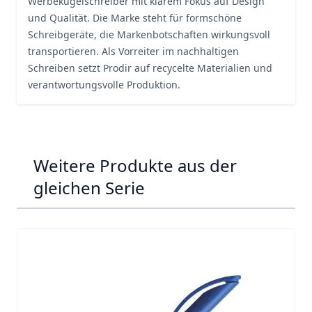
Werbekugelschreiber mit klarem Fokus auf Design
und Qualität. Die Marke steht für formschöne
Schreibgeräte, die Markenbotschaften wirkungsvoll
transportieren. Als Vorreiter im nachhaltigen
Schreiben setzt Prodir auf recycelte Materialien und
verantwortungsvolle Produktion.
Weitere Produkte aus der
gleichen Serie
Navigating through the elements of the carousel is possib
Press to skip carousel
Press to go to carousel navigation