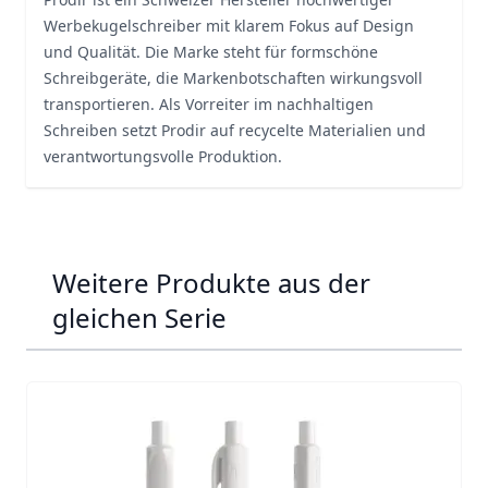
Werbekugelschreiber mit klarem Fokus auf Design
und Qualität. Die Marke steht für formschöne
Schreibgeräte, die Markenbotschaften wirkungsvoll
transportieren. Als Vorreiter im nachhaltigen
Schreiben setzt Prodir auf recycelte Materialien und
verantwortungsvolle Produktion.
Weitere Produkte aus der
gleichen Serie
Navigating through the elements of the carousel is possib
Press to skip carousel
Press to go to carousel navigation