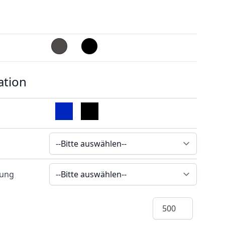
ation
rung
Menge