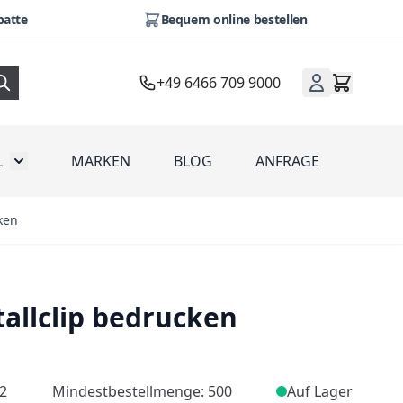
batte
Bequem online bestellen
+49 6466 709 9000
L
MARKEN
BLOG
ANFRAGE
omotion
Toggle submenu for Werbeartikel
ken
tallclip bedrucken
2
Mindestbestellmenge: 500
Auf Lager