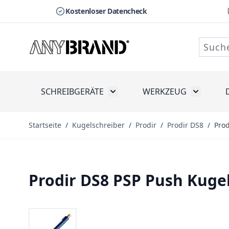
Kostenloser Datencheck
Zum Inhalt springen
SCHREIBGERÄTE
WERKZEUG
Toggle submenu for Schreibge
Toggle s
Startseite
/
Kugelschreiber
/
Prodir
/
Prodir DS8
/
Prod
Prodir DS8 PSP Push Kugel