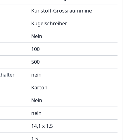
Kunstoff-Grossraummine
Kugelschreiber
Nein
100
500
halten
nein
Karton
Nein
nein
14,1 x 1,5
1,5