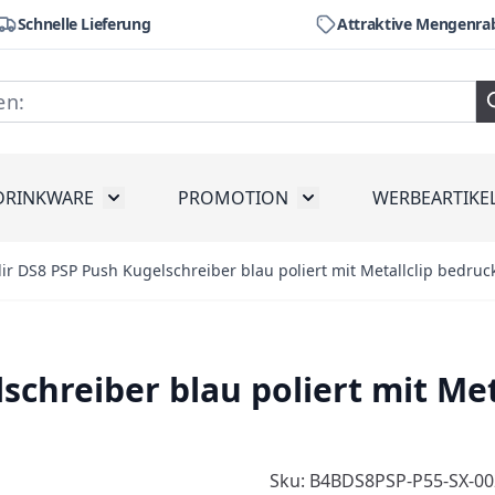
Schnelle Lieferung
Attraktive Mengenra
DRINKWARE
PROMOTION
WERBEARTIKE
räte
ubmenu for Werkzeug
Toggle submenu for Drinkware
Toggle submenu for Pr
ir DS8 PSP Push Kugelschreiber blau poliert mit Metallclip bedruc
schreiber blau poliert mit Me
Sku: B4BDS8PSP-P55-SX-00