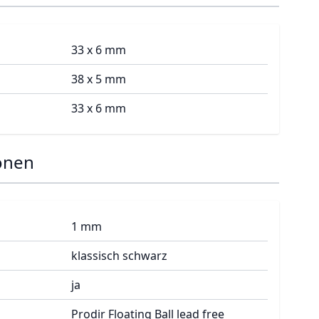
33 x 6 mm
38 x 5 mm
33 x 6 mm
onen
1 mm
klassisch schwarz
ja
Prodir Floating Ball lead free