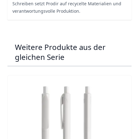
Schreiben setzt Prodir auf recycelte Materialien und
verantwortungsvolle Produktion.
Weitere Produkte aus der
gleichen Serie
Navigating through the elements of the carousel is possib
Press to skip carousel
Press to go to carousel navigation