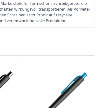
e Marke steht für formschöne Schreibgeräte, die
aften wirkungsvoll transportieren. Als Vorreiter
gen Schreiben setzt Prodir auf recycelte
 und verantwortungsvolle Produktion.
traight to carousel navigation using the skip links.