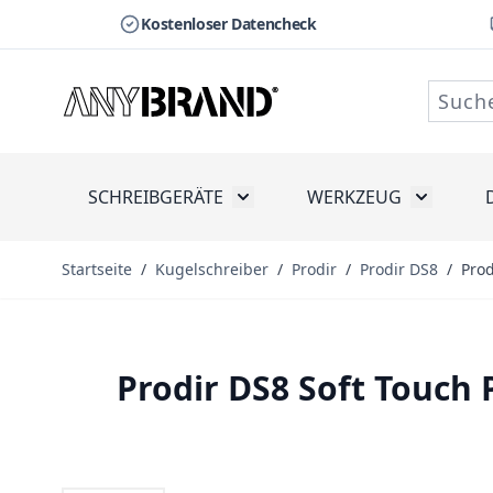
Kostenloser Datencheck
Zum Inhalt springen
SCHREIBGERÄTE
WERKZEUG
Toggle submenu for Schreibge
Toggle s
Startseite
/
Kugelschreiber
/
Prodir
/
Prodir DS8
/
Prod
Prodir DS8 Soft Touch