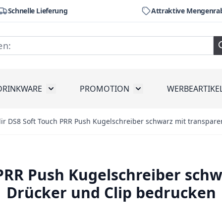
Schnelle Lieferung
Attraktive Mengenra
DRINKWARE
PROMOTION
WERBEARTIKE
räte
ubmenu for Werkzeug
Toggle submenu for Drinkware
Toggle submenu for Pr
ir DS8 Soft Touch PRR Push Kugelschreiber schwarz mit transpar
 PRR Push Kugelschreiber sch
Drücker und Clip bedrucken