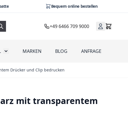
batte
Bequem online bestellen
+49 6466 709 9000
L
MARKEN
BLOG
ANFRAGE
omotion
Toggle submenu for Werbeartikel
entem Drücker und Clip bedrucken
warz mit transparentem