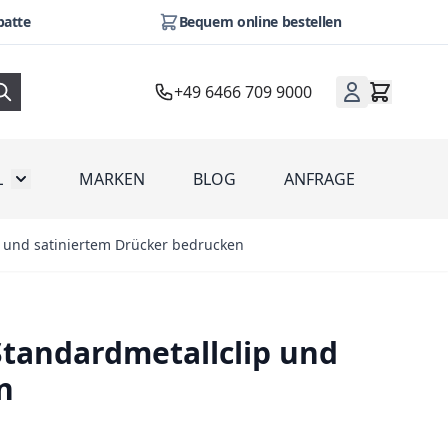
batte
Bequem online bestellen
+49 6466 709 9000
L
MARKEN
BLOG
ANFRAGE
omotion
Toggle submenu for Werbeartikel
p und satiniertem Drücker bedrucken
Standardmetallclip und
n