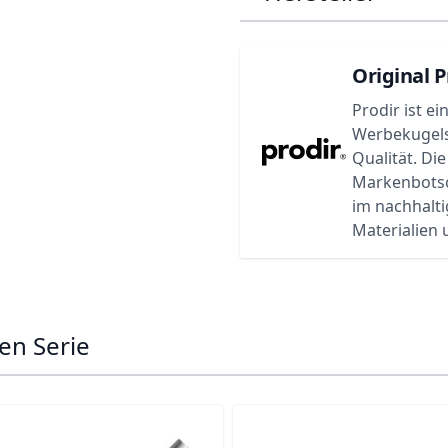
Original P
Prodir ist e
Werbekugels
Qualität. Di
Markenbotsch
im nachhalti
Materialien
en Serie
ossible using the tab key. You can skip the carousel or go s