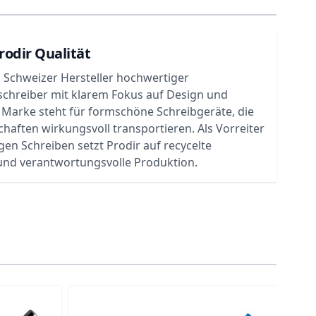
rodir Qualität
in Schweizer Hersteller hochwertiger
chreiber mit klarem Fokus auf Design und
e Marke steht für formschöne Schreibgeräte, die
aften wirkungsvoll transportieren. Als Vorreiter
gen Schreiben setzt Prodir auf recycelte
 und verantwortungsvolle Produktion.
traight to carousel navigation using the skip links.