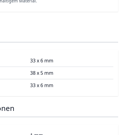
haltigem Material.
33 x 6 mm
38 x 5 mm
33 x 6 mm
onen