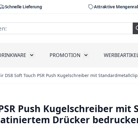
Schnelle Lieferung
Attraktive Mengenra
DRINKWARE
PROMOTION
WERBEARTIKE
räte
ubmenu for Werkzeug
Toggle submenu for Drinkware
Toggle submenu for Pr
ir DS8 Soft Touch PSR Push Kugelschreiber mit Standardmetallcli
 PSR Push Kugelschreiber mit 
satiniertem Drücker bedrucke