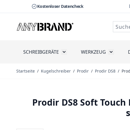
Kostenloser Datencheck
Zum Inhalt springen
SCHREIBGERÄTE
WERKZEUG
Toggle submenu for Schreibge
Toggle s
Startseite
/
Kugelschreiber
/
Prodir
/
Prodir DS8
/
Prod
Prodir DS8 Soft Touch