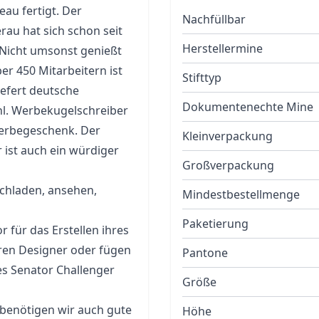
au fertigt. Der
Nachfüllbar
au hat sich schon seit
Herstellermine
 Nicht umsonst genießt
er 450 Mitarbeitern ist
Stifttyp
iefert deutsche
Dokumentenechte Mine
l. Werbekugelschreiber
erbegeschenk. Der
Kleinverpackung
 ist auch ein würdiger
Großverpackung
chladen, ansehen,
Mindestbestellmenge
Paketierung
 für das Erstellen ihres
eren Designer oder fügen
Pantone
es Senator Challenger
Größe
 benötigen wir auch gute
Höhe