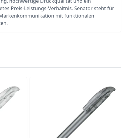
ung, hochwertige Druckqualität und ein
tes Preis-Leistungs-Verhältnis. Senator steht für
e Markenkommunikation mit funktionalen
ten.
traight to carousel navigation using the skip links.