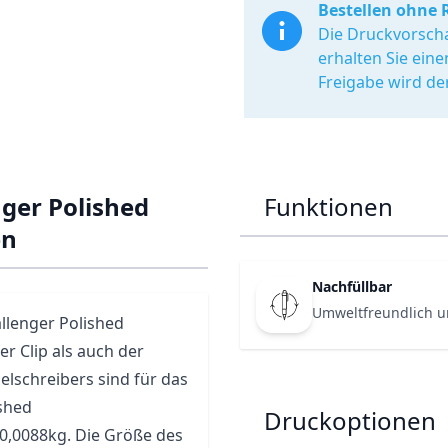
Bestellen ohne 
Die Druckvorscha
erhalten Sie ein
Freigabe wird de
ger Polished
Funktionen
en
Nachfüllbar
Umweltfreundlich u
llenger
Polished
r Clip als auch der
lschreibers sind für das
shed
Druckoptionen
0,0088kg. Die Größe des