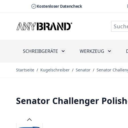
Kostenloser Datencheck
Zum Inhalt springen
SCHREIBGERÄTE
WERKZEUG
Toggle submenu for Schreibge
Toggle s
Startseite
/
Kugelschreiber
/
Senator
/
Senator Challen
Senator Challenger Polis