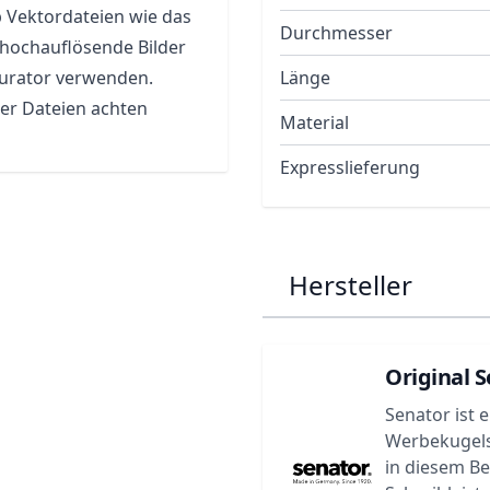
b Vektordateien wie das
Durchmesser
 hochauflösende Bilder
gurator verwenden.
Länge
rer Dateien achten
Material
Expresslieferung
Hersteller
Original S
Senator ist 
Werbekugels
in diesem B