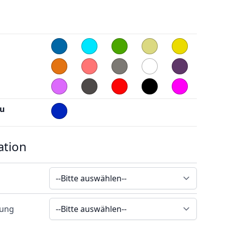
au
ation
rung