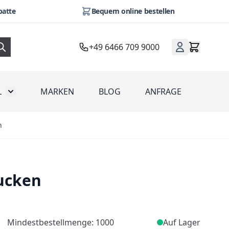
batte
Bequem online bestellen
+49 6466 709 9000
L
MARKEN
BLOG
ANFRAGE
omotion
Toggle submenu for Werbeartikel
n
rucken
Mindestbestellmenge: 1000
Auf Lager