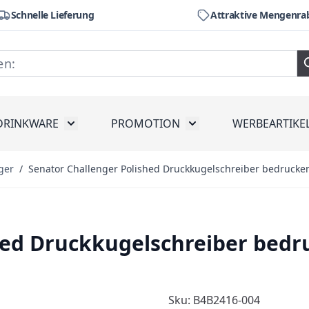
Schnelle Lieferung
Attraktive Mengenra
DRINKWARE
PROMOTION
WERBEARTIKE
räte
ubmenu for Werkzeug
Toggle submenu for Drinkware
Toggle submenu for Pr
ger
/
Senator Challenger Polished Druckkugelschreiber bedrucke
hed Druckkugelschreiber bed
Sku: B4B2416-004