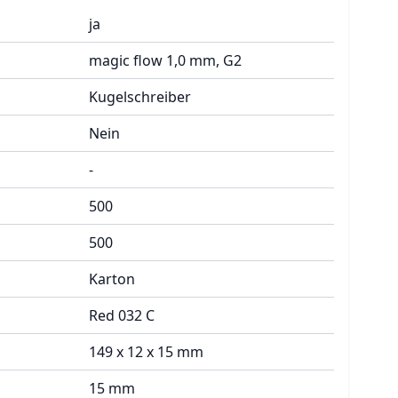
ja
magic flow 1,0 mm, G2
Kugelschreiber
Nein
-
500
500
Karton
Red 032 C
149 x 12 x 15 mm
15 mm