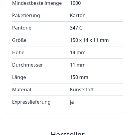
Mindestbestellmenge
1000
Paketierung
Karton
Pantone
347 C
Größe
150 x 14 x 11 mm
Höhe
14 mm
Durchmesser
11 mm
Länge
150 mm
Material
Kunststoff
Expresslieferung
ja
Hersteller