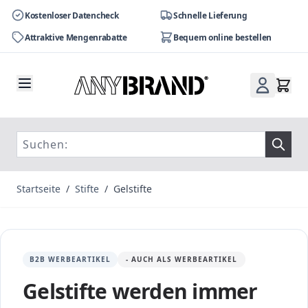
Kostenloser Datencheck
Schnelle Lieferung
Attraktive Mengenrabatte
Bequem online bestellen
Zum Inhalt springen
Startseite
/
Stifte
/
Gelstifte
B2B WERBEARTIKEL
- AUCH ALS WERBEARTIKEL
Gelstifte werden immer