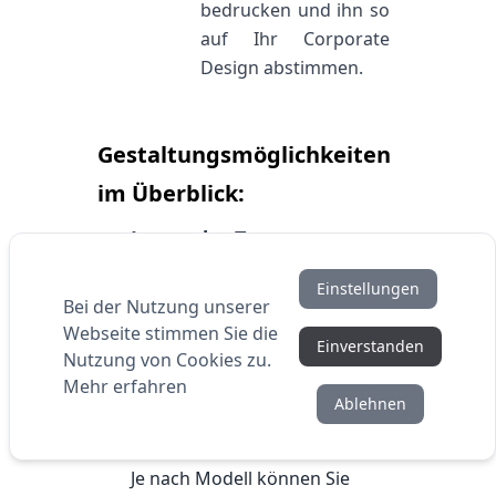
bedrucken und ihn so
auf Ihr Corporate
Design abstimmen.
Gestaltungsmöglichkeiten
im Überblick:
•
Logo oder Text:
Geben Sie einen Text ein und
Einstellungen
wählen Sie aus verschiedenen
Bei der Nutzung unserer
Webseite stimmen Sie die
Schriftarten – oder laden Sie
Einverstanden
Nutzung von Cookies zu.
direkt Ihr Firmenlogo als Datei
Mehr erfahren
hoch.
Ablehnen
•
Verschiedene Druckfarben:
Je nach Modell können Sie