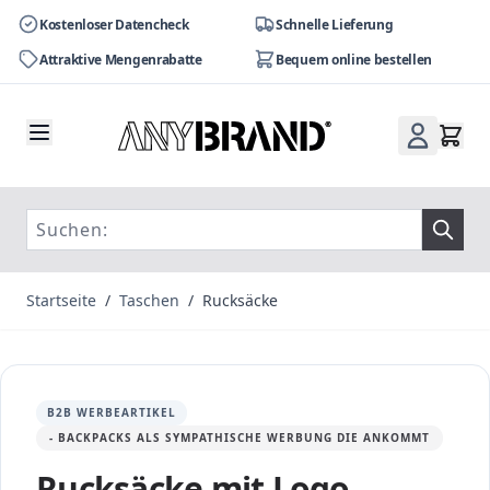
Kostenloser Datencheck
Schnelle Lieferung
Attraktive Mengenrabatte
Bequem online bestellen
Zum Inhalt springen
Startseite
/
Taschen
/
Rucksäcke
B2B WERBEARTIKEL
- BACKPACKS ALS SYMPATHISCHE WERBUNG DIE ANKOMMT
Rucksäcke mit Logo