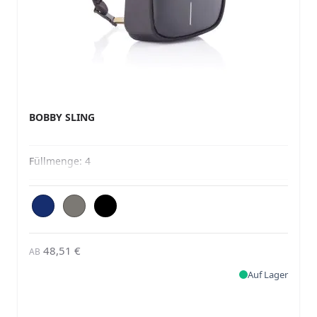
BOBBY SLING
Füllmenge:
4
48,51 €
AB
Auf Lager