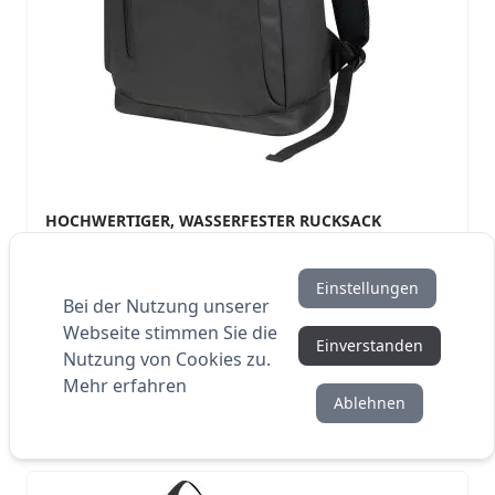
HOCHWERTIGER, WASSERFESTER RUCKSACK
Einstellungen
Bei der Nutzung unserer
18,39 €
21,59 €
Webseite stimmen Sie die
AB
Einverstanden
Nutzung von Cookies zu.
AB 10 STÜCK
Auf Lager
Mehr erfahren
Ablehnen