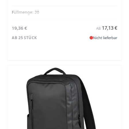
Füllmenge:
20
17,13 €
19,36 €
AB
AB 25 STÜCK
Nicht lieferbar