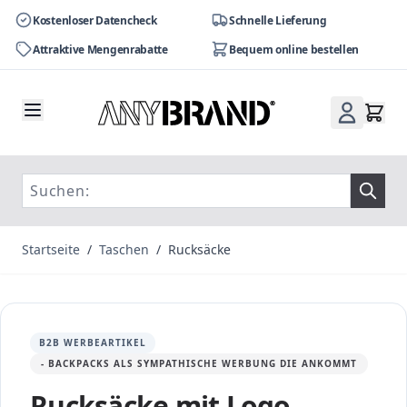
Kostenloser Datencheck
Schnelle Lieferung
Attraktive Mengenrabatte
Bequem online bestellen
Zum Inhalt springen
Startseite
/
Taschen
/
Rucksäcke
B2B WERBEARTIKEL
- BACKPACKS ALS SYMPATHISCHE WERBUNG DIE ANKOMMT
Rucksäcke mit Logo