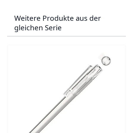
Weitere Produkte aus der
gleichen Serie
Navigating through the elements of the carousel is possib
Press to skip carousel