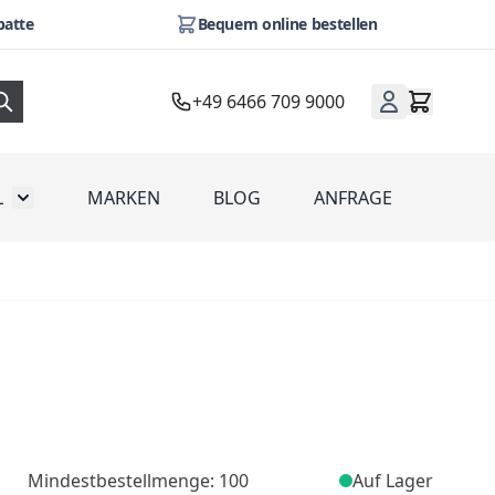
batte
Bequem online bestellen
+49 6466 709 9000
L
MARKEN
BLOG
ANFRAGE
omotion
Toggle submenu for Werbeartikel
Mindestbestellmenge: 100
Auf Lager