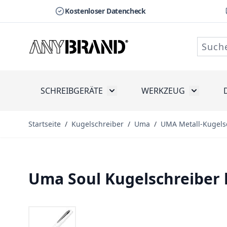
Kostenloser Datencheck
Zum Inhalt springen
SCHREIBGERÄTE
WERKZEUG
Toggle submenu for Schreibge
Toggle s
Startseite
/
Kugelschreiber
/
Uma
/
UMA Metall-Kugels
Uma Soul Kugelschreiber