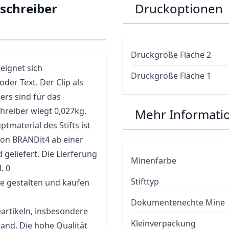
schreiber
Druckoptionen
Druckgröße Fläche 2
eignet sich
Druckgröße Fläche 1
er Text. Der Clip als
rs sind für das
reiber wiegt 0,027kg.
Mehr Informati
tmaterial des Stifts ist
on BRANDit4 ab einer
geliefert. Die Lierferung
Minenfarbe
. 0
Stifttyp
e gestalten und kaufen
Dokumentenechte Mine
eartikeln, insbesondere
Kleinverpackung
and. Die hohe Qualität