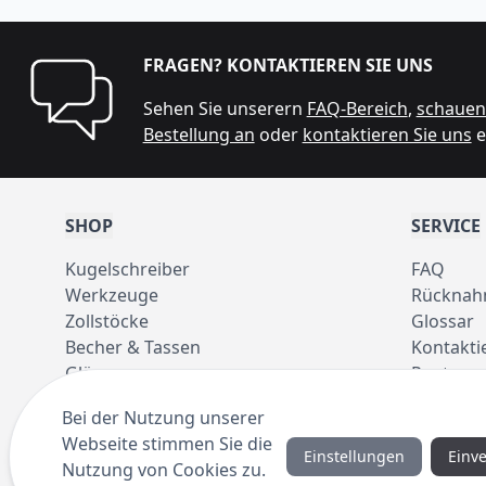
FRAGEN? KONTAKTIEREN SIE UNS
Sehen Sie unserern
FAQ-Bereich
,
schauen 
Bestellung an
oder
kontaktieren Sie uns
e
SHOP
SERVICE
Kugelschreiber
FAQ
Werkzeuge
Rücknah
Zollstöcke
Glossar
Becher & Tassen
Kontakti
Gläser
Pantone 
Taschen
Bei der Nutzung unserer
Regenschirme
Webseite stimmen Sie die
Einstellungen
Einv
Nutzung von Cookies zu.