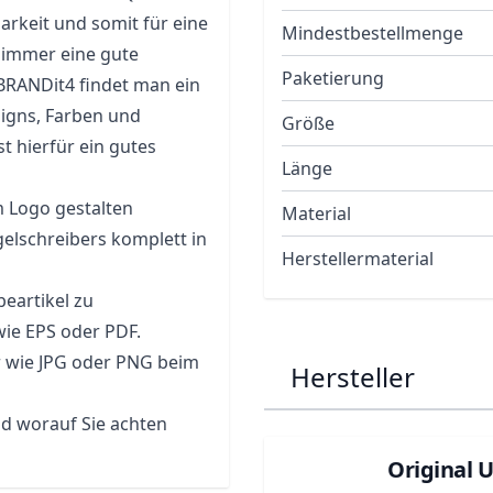
arkeit und somit für eine
Mindestbestellmenge
 immer eine gute
Paketierung
 BRANDit4 findet man ein
signs, Farben und
Größe
 hierfür ein gutes
Länge
m Logo gestalten
Material
lschreibers komplett in
Herstellermaterial
eartikel zu
wie EPS oder PDF.
r wie JPG oder PNG beim
Hersteller
nd worauf Sie achten
Original 