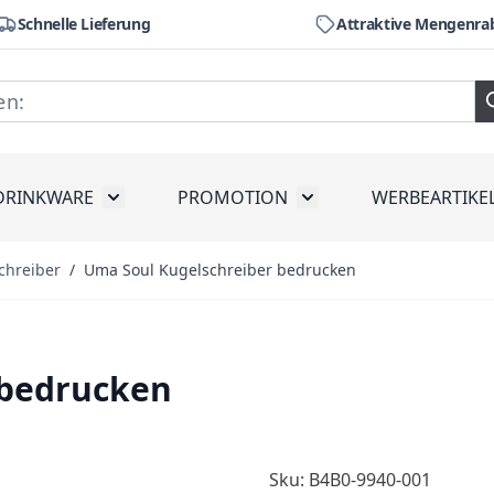
Schnelle Lieferung
Attraktive Mengenra
DRINKWARE
PROMOTION
WERBEARTIKE
räte
ubmenu for Werkzeug
Toggle submenu for Drinkware
Toggle submenu for Pr
chreiber
/
Uma Soul Kugelschreiber bedrucken
 bedrucken
Sku: B4B0-9940-001