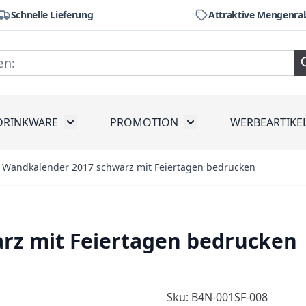
Schnelle Lieferung
Attraktive Mengenra
DRINKWARE
PROMOTION
WERBEARTIKE
räte
ubmenu for Werkzeug
Toggle submenu for Drinkware
Toggle submenu for Pr
Wandkalender 2017 schwarz mit Feiertagen bedrucken
rz mit Feiertagen bedrucken
Sku: B4N-001SF-008