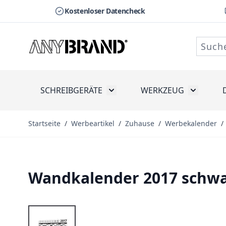
Kostenloser Datencheck
Zum Inhalt springen
SCHREIBGERÄTE
WERKZEUG
Toggle submenu for Schreibge
Toggle s
Startseite
/
Werbeartikel
/
Zuhause
/
Werbekalender
/
Wandkalender 2017 schwa