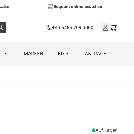
batte
Bequem online bestellen
+49 6466 709 9000
L
MARKEN
BLOG
ANFRAGE
omotion
Toggle submenu for Werbeartikel
Auf Lager