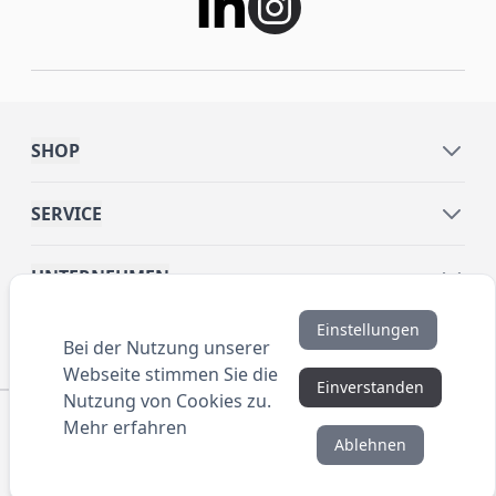
SHOP
SERVICE
UNTERNEHMEN
Einstellungen
INFORMATIONEN
Bei der Nutzung unserer
Webseite stimmen Sie die
Einverstanden
Nutzung von Cookies zu.
© 2016 ANYBRAND.de. All Rights Reserved. Alle
Mehr erfahren
Preisangaben sind Nettopreise zzgl. MwSt. und Versand.
Ablehnen
Kein Privatverkauf. Unser Angebot richtet sich
ausschließlich an Unternehmen, Gewerbetreibende und