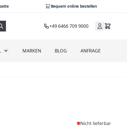
batte
Bequem online bestellen
+49 6466 709 9000
L
MARKEN
BLOG
ANFRAGE
omotion
Toggle submenu for Werbeartikel
Nicht lieferbar