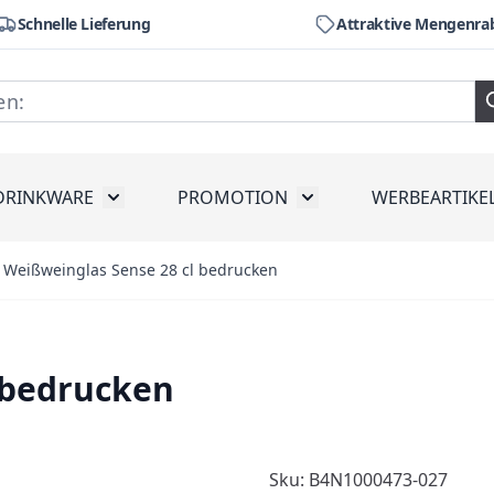
Schnelle Lieferung
Attraktive Mengenra
DRINKWARE
PROMOTION
WERBEARTIKE
räte
ubmenu for Werkzeug
Toggle submenu for Drinkware
Toggle submenu for Pr
Weißweinglas Sense 28 cl bedrucken
 bedrucken
Sku: B4N1000473-027