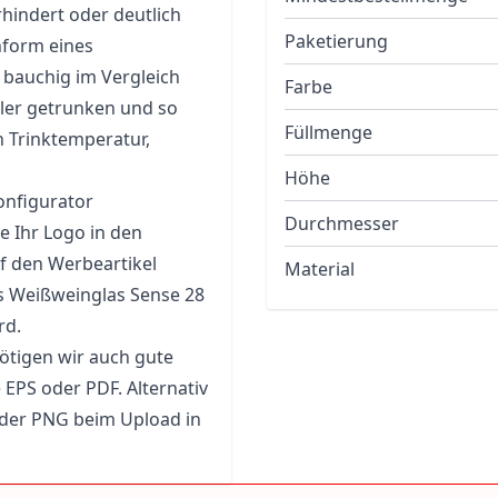
hindert oder deutlich
Paketierung
chform eines
t bauchig im Vergleich
Farbe
ler getrunken und so
Füllmenge
n Trinktemperatur,
Höhe
onfigurator
Durchmesser
e Ihr Logo in den
f den Werbeartikel
Material
as Weißweinglas Sense 28
rd.
ötigen wir auch gute
 EPS oder PDF. Alternativ
oder PNG beim Upload in