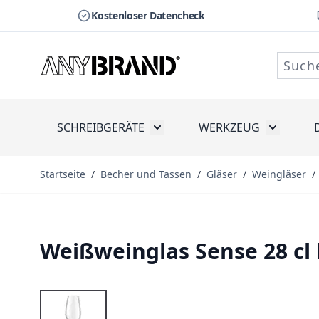
Kostenloser Datencheck
Zum Inhalt springen
SCHREIBGERÄTE
WERKZEUG
Toggle submenu for Schreibge
Toggle s
Startseite
/
Becher und Tassen
/
Gläser
/
Weingläser
/
Weißweinglas Sense 28 cl