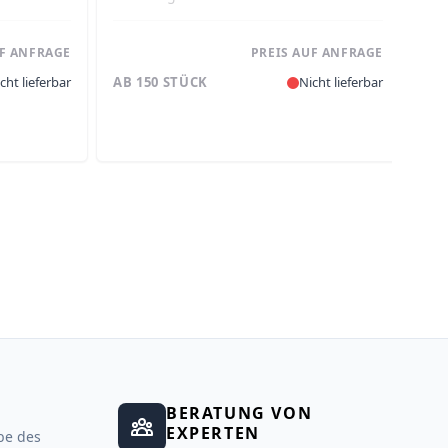
UF ANFRAGE
PREIS AUF ANFRAGE
cht lieferbar
AB 150 STÜCK
Nicht lieferbar
AB
BERATUNG VON
EXPERTEN
be des