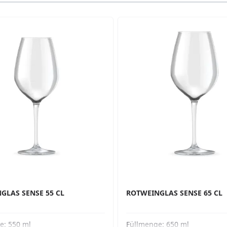
ossible using the tab key. You can skip the carousel or go s
GLAS SENSE 55 CL
ROTWEINGLAS SENSE 65 CL
ge:
550 ml
Füllmenge:
650 ml