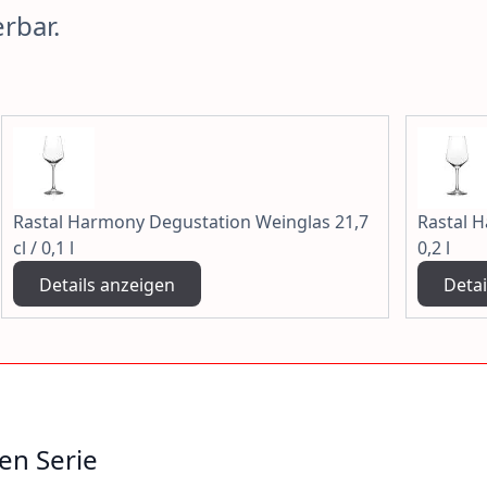
erbar.
Rastal Harmony Degustation Weinglas 21,7
Rastal H
cl / 0,1 l
0,2 l
Details anzeigen
Detai
en Serie