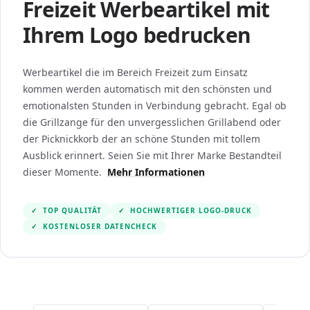
Freizeit Werbeartikel mit
Ihrem Logo bedrucken
Werbeartikel die im Bereich Freizeit zum Einsatz
kommen werden automatisch mit den schönsten und
emotionalsten Stunden in Verbindung gebracht. Egal ob
die Grillzange für den unvergesslichen Grillabend oder
der Picknickkorb der an schöne Stunden mit tollem
Ausblick erinnert. Seien Sie mit Ihrer Marke Bestandteil
dieser Momente.
Mehr Informationen
✓
TOP QUALITÄT
✓
HOCHWERTIGER LOGO-DRUCK
✓
KOSTENLOSER DATENCHECK
Navigating through the elements of the carousel is po
Press to skip the carousel