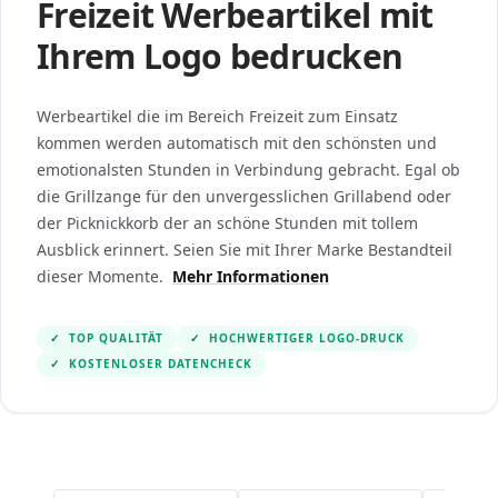
Freizeit Werbeartikel mit
Ihrem Logo bedrucken
Werbeartikel die im Bereich Freizeit zum Einsatz
kommen werden automatisch mit den schönsten und
emotionalsten Stunden in Verbindung gebracht. Egal ob
die Grillzange für den unvergesslichen Grillabend oder
der Picknickkorb der an schöne Stunden mit tollem
Ausblick erinnert. Seien Sie mit Ihrer Marke Bestandteil
dieser Momente.
Mehr Informationen
✓
TOP QUALITÄT
✓
HOCHWERTIGER LOGO-DRUCK
✓
KOSTENLOSER DATENCHECK
Navigating through the elements of the carousel is po
Press to skip the carousel