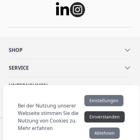
SHOP
SERVICE
UNTERNEHMEN
Einstellungen
INFORMATIONEN
Bei der Nutzung unserer
Webseite stimmen Sie die
Einverstanden
Nutzung von Cookies zu.
© 2016 ANYBRAND.de. All Rights Reserved. Alle
Mehr erfahren
Preisangaben sind Nettopreise zzgl. MwSt. und Versand.
Ablehnen
Kein Privatverkauf. Unser Angebot richtet sich