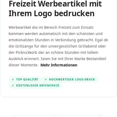
Freizeit Werbeartikel mit
Ihrem Logo bedrucken
Werbeartikel die im Bereich Freizeit zum Einsatz
kommen werden automatisch mit den schönsten und
emotionalsten Stunden in Verbindung gebracht. Egal ob
die Grillzange für den unvergesslichen Grillabend oder
der Picknickkorb der an schöne Stunden mit tollem
Ausblick erinnert. Seien Sie mit Ihrer Marke Bestandteil
dieser Momente.
Mehr Informationen
✓
TOP QUALITÄT
✓
HOCHWERTIGER LOGO-DRUCK
✓
KOSTENLOSER DATENCHECK
Navigating through the elements of the carousel is po
Press to skip the carousel