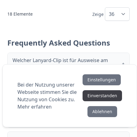
18
Elemente
Zeige
Frequently Asked Questions
Welcher Lanyard-Clip ist für Ausweise am
+
besten geeignet?
Einstellungen
Bei der Nutzung unserer
Welcher Clip passt für Schlüssel oder
+
Webseite stimmen Sie die
Zubehör?
Einverstanden
Nutzung von Cookies zu.
Mehr erfahren
Ablehnen
Wo finde ich die Unterschiede zwischen den
+
einzelnen Clip-Arten?