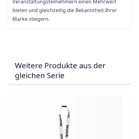
Veranstaltungsteilnehmern einen Mehrwert
bieten und gleichzeitig die Bekanntheit Ihrer
Marke steigern.
Weitere Produkte aus der
gleichen Serie
Navigating through the elements of the carousel is possib
Press to skip carousel
Press to go to carousel navigation