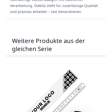
Verarbeitung. Stabila steht für zuverlässige Qualität
und präzises Arbeiten – seit Generationen.
Weitere Produkte aus der
gleichen Serie
Navigating through the elements of the carousel is possib
Press to skip carousel
Press to go to carousel navigation