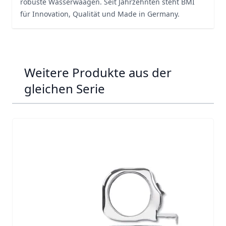
robuste Wasserwaagen. Seit Jahrzehnten steht BMI
für Innovation, Qualität und Made in Germany.
Weitere Produkte aus der
gleichen Serie
Navigating through the elements of the carousel is possib
Press to skip carousel
Press to go to carousel navigation