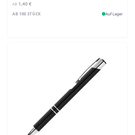
1,40 €
AB
AB 100 STÜCK
Auf Lager