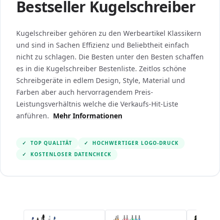
Bestseller Kugelschreiber
Kugelschreiber gehören zu den Werbeartikel Klassikern
und sind in Sachen Effizienz und Beliebtheit einfach
nicht zu schlagen. Die Besten unter den Besten schaffen
es in die Kugelschreiber Bestenliste. Zeitlos schöne
Schreibgeräte in edlem Design, Style, Material und
Farben aber auch hervorragendem Preis-
Leistungsverhältnis welche die Verkaufs-Hit-Liste
anführen.
Mehr Informationen
✓
TOP QUALITÄT
✓
HOCHWERTIGER LOGO-DRUCK
✓
KOSTENLOSER DATENCHECK
Navigating through the elements of the carousel is po
Press to skip the carousel