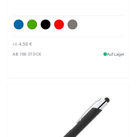
4,56 €
AB
AB 100 STÜCK
Auf Lager