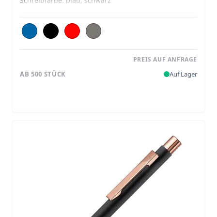
Schreibfarbe:
blau, schwarz
PREIS AUF ANFRAGE
AB 500 STÜCK
Auf Lager