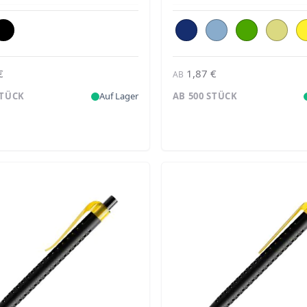
€
1,87 €
AB
STÜCK
Auf Lager
AB 500 STÜCK