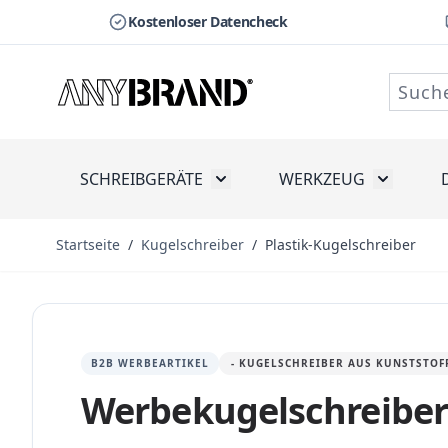
Kostenloser Datencheck
Zum Inhalt springen
SCHREIBGERÄTE
WERKZEUG
Toggle submenu for Schreibge
Toggle s
Startseite
/
Kugelschreiber
/
Plastik-Kugelschreiber
B2B WERBEARTIKEL
- KUGELSCHREIBER AUS KUNSTSTOFF
Werbekugelschreiber