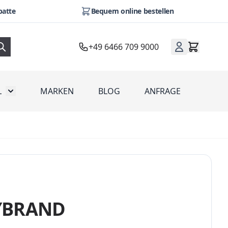
batte
Bequem online bestellen
+49 6466 709 9000
L
MARKEN
BLOG
ANFRAGE
omotion
Toggle submenu for Werbeartikel
NYBRAND