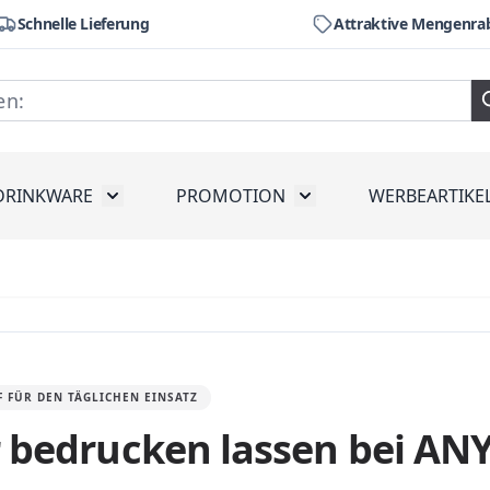
Schnelle Lieferung
Attraktive Mengenra
DRINKWARE
PROMOTION
WERBEARTIKE
räte
ubmenu for Werkzeug
Toggle submenu for Drinkware
Toggle submenu for Pr
 FÜR DEN TÄGLICHEN EINSATZ
 bedrucken lassen bei A