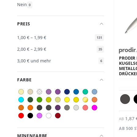
Nein
0
PREIS
1,00 €
–
1,99 €
131
2,00 €
–
2,99 €
35
PRODIR 
3,00 €
und mehr
6
KUGELSC
METALLC
DRÜCKE
FARBE
1,87 
AB
AB 500 
MINENFARBE