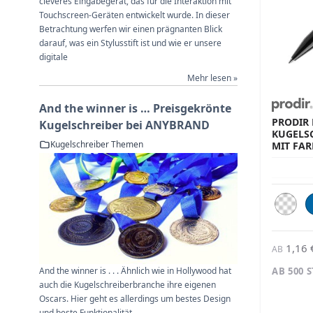
cleveres Eingabegerät, das für die Interaktion mit
Touchscreen-Geräten entwickelt wurde. In dieser
Betrachtung werfen wir einen prägnanten Blick
darauf, was ein Stylusstift ist und wie er unsere
digitale
Mehr lesen »
And the winner is … Preisgekrönte
PRODIR 
Kugelschreiber bei ANYBRAND
KUGELS
Kugelschreiber Themen
MIT FA
1,16 
AB
And the winner is . . . Ähnlich wie in Hollywood hat
AB 500 
auch die Kugelschreiberbranche ihre eigenen
Oscars. Hier geht es allerdings um bestes Design
und beste Funktionalität.