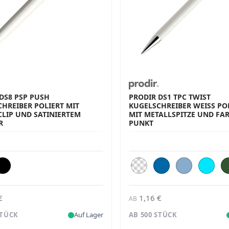
DS8 PSP PUSH
PRODIR DS1 TPC TWIST
HREIBER POLIERT MIT
KUGELSCHREIBER WEISS POLI
LIP UND SATINIERTEM
IT METALLSPITZE UND FARB
R
UNKT
€
1,16 €
AB
STÜCK
Auf Lager
AB 500 STÜCK