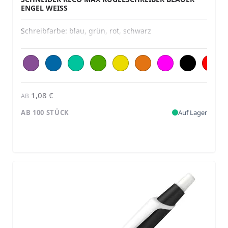
ENGEL WEISS
Schreibfarbe:
blau, grün, rot, schwarz
1,08 €
AB
AB 100 STÜCK
Auf Lager