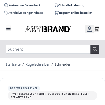
Kostenloser Datencheck
Schnelle Lieferung
Attraktive Mengenrabatte
Bequem online bestellen
Zum Inhalt springen
Startseite
/
Kugelschreiber
/
Schneider
B2B WERBEARTIKEL
- WERBEKUGELSCHREIBER VOM DEUTSCHEN HERSTELLER
BEI ANYBRAND