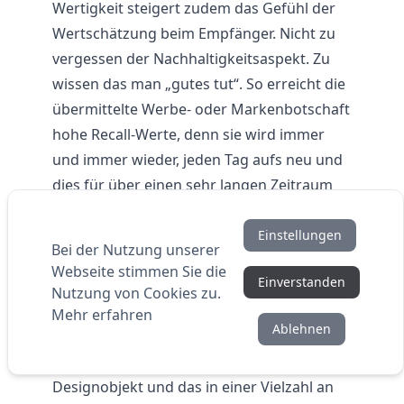
Wertigkeit steigert zudem das Gefühl der
Wertschätzung beim Empfänger. Nicht zu
vergessen der Nachhaltigkeitsaspekt. Zu
wissen das man „gutes tut“. So erreicht die
übermittelte Werbe- oder Markenbotschaft
hohe Recall-Werte, denn sie wird immer
und immer wieder, jeden Tag aufs neu und
dies für über einen sehr langen Zeitraum
aufgefrischt. Die große Auswahl im
SCHNEIDER Sortiment ermöglicht zudem
Einstellungen
Bei der Nutzung unserer
das passende Schreibgerät für jedes
Webseite stimmen Sie die
Einverstanden
Projekt, jede Zielgruppe und jede
Nutzung von Cookies zu.
Markenidentität und Werbebotschaft zu
Mehr erfahren
Ablehnen
finden. Vom puristischen
Werbekugelschreiber für jeden Tag bis zum
Designobjekt und das in einer Vielzahl an