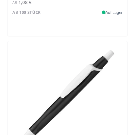
1,08 €
AB
AB 100 STÜCK
Auf Lager