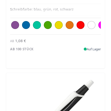
Schreibfarbe:
blau, grün, rot, schwarz
1,08 €
AB
AB 100 STÜCK
Auf Lager