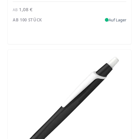
1,08 €
AB
AB 100 STÜCK
Auf Lager