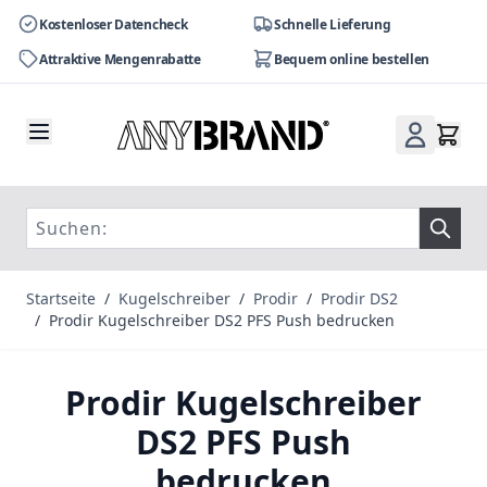
Kostenloser Datencheck
Schnelle Lieferung
Attraktive Mengenrabatte
Bequem online bestellen
Zum Inhalt springen
Startseite
/
Kugelschreiber
/
Prodir
/
Prodir DS2
/
Prodir Kugelschreiber DS2 PFS Push bedrucken
Prodir Kugelschreiber
DS2 PFS Push
bedrucken