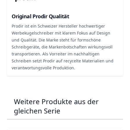
Original Prodir Qualität
Prodir ist ein Schweizer Hersteller hochwertiger
Werbekugelschreiber mit klarem Fokus auf Design
und Qualität. Die Marke steht für formschöne
Schreibgeräte, die Markenbotschaften wirkungsvoll
transportieren. Als Vorreiter im nachhaltigen
Schreiben setzt Prodir auf recycelte Materialien und
verantwortungsvolle Produktion.
Weitere Produkte aus der
gleichen Serie
Navigating through the elements of the carousel is possib
Press to skip carousel
Press to go to carousel navigation