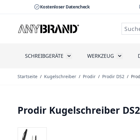
Kostenloser Datencheck
Zum Inhalt springen
SCHREIBGERÄTE
WERKZEUG
Toggle submenu for Schreibge
Toggle s
Startseite
/
Kugelschreiber
/
Prodir
/
Prodir DS2
/
Pro
Prodir Kugelschreiber D