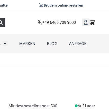
batte
Bequem online bestellen
+49 6466 709 9000
L
MARKEN
BLOG
ANFRAGE
omotion
Toggle submenu for Werbeartikel
Mindestbestellmenge: 500
Auf Lager