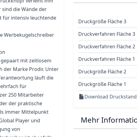
Druckknopf verleiht ihm
ir sind die Wände der
 für intensiv leuchtende
Druckgröße Fläche 3
Druckverfahren Fläche 3
le
Werbekugelschreiber
Druckverfahren Fläche 2
von
Druckverfahren Fläche 1
gepaart mit zeitlosem
 der Marke Prodir. Unter
Druckgröße Fläche 2
Verantwortung läuft die
Druckgröße Fläche 1
mehrfach für
er 250 Mitarbeiter
Download Druckstand
 der der praktische
ls immer Mittelpunkt
Mehr Informati
Global Player und
igung von