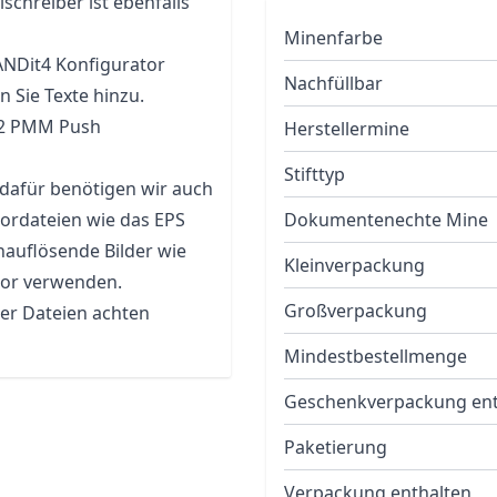
chreiber ist ebenfalls
Minenfarbe
ANDit4 Konfigurator
Nachfüllbar
 Sie Texte hinzu.
DS2 PMM Push
Herstellermine
Stifttyp
 dafür benötigen wir auch
tordateien wie das EPS
Dokumentenechte Mine
hauflösende Bilder wie
Kleinverpackung
tor verwenden.
Großverpackung
rer Dateien achten
Mindestbestellmenge
Geschenkverpackung ent
Paketierung
Verpackung enthalten