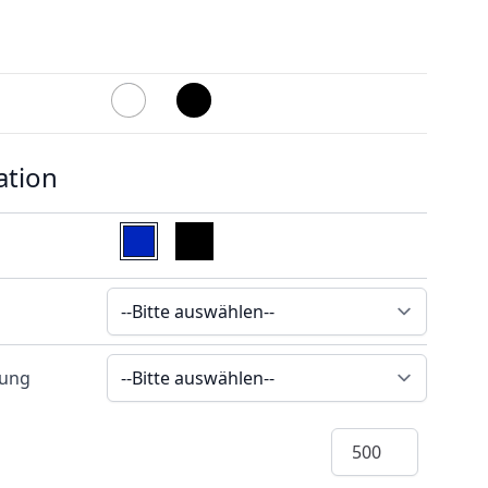
ation
rung
Menge