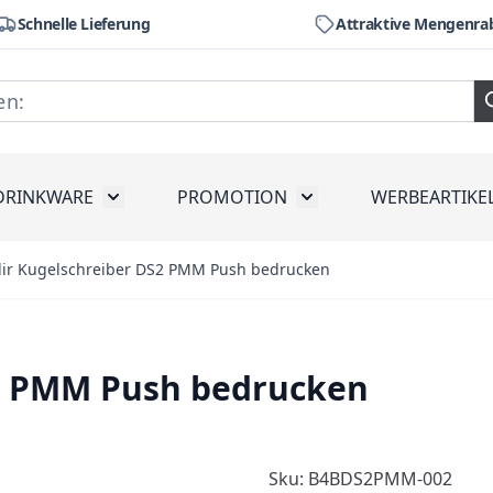
Schnelle Lieferung
Attraktive Mengenra
DRINKWARE
PROMOTION
WERBEARTIKE
räte
ubmenu for Werkzeug
Toggle submenu for Drinkware
Toggle submenu for Pr
dir Kugelschreiber DS2 PMM Push bedrucken
S2 PMM Push bedrucken
Sku: B4BDS2PMM-002