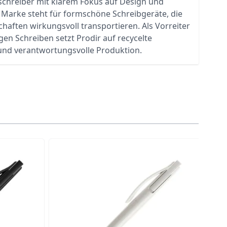
chreiber mit klarem Fokus auf Design und
e Marke steht für formschöne Schreibgeräte, die
aften wirkungsvoll transportieren. Als Vorreiter
gen Schreiben setzt Prodir auf recycelte
 und verantwortungsvolle Produktion.
traight to carousel navigation using the skip links.